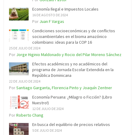
Economía Ilegal e Impuestos Locales
16 DE AGOSTO DE 2024
Por
Juan F Vargas
Condiciones socioeconómicas y de conflictos
socioambientales en el bioma amazónico
colombiano: ideas para la COP 16
25 DE JULIO DE 2024
Por
Jorge Higinio Maldonado y Rocio del Pilar Moreno Sánchez
Efectos académicos y no académicos del
programa de Jornada Escolar Extendida en la
República Dominicana
22 DE JULIO DE 2024
Por
Santiago Garganta, Florencia Pinto y Joaquín Zentner
Economía Peruana: ¿Milagro o Ficción? (Libro
Nuestro!)
12 DE JULIO DE 2024
Por
Roberto Chang
En busca del equilibrio de precios relativos
5 DE JULIO DE 2024