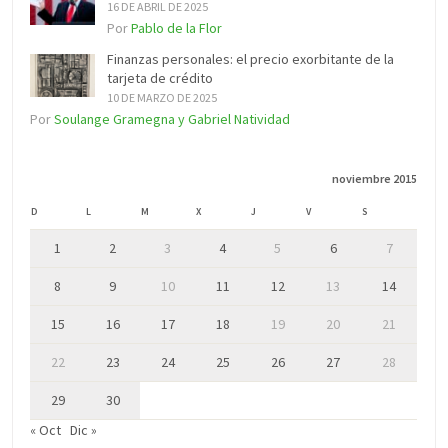
16 DE ABRIL DE 2025
Por
Pablo de la Flor
Finanzas personales: el precio exorbitante de la
tarjeta de crédito
10 DE MARZO DE 2025
Por
Soulange Gramegna y Gabriel Natividad
noviembre 2015
D
L
M
X
J
V
S
1
2
3
4
5
6
7
8
9
10
11
12
13
14
15
16
17
18
19
20
21
22
23
24
25
26
27
28
29
30
« Oct
Dic »