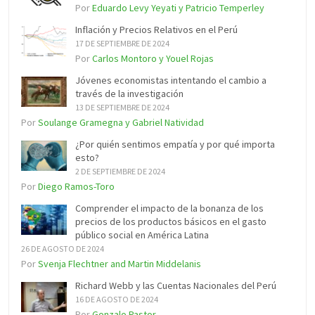
Por
Eduardo Levy Yeyati y Patricio Temperley
Inflación y Precios Relativos en el Perú
17 DE SEPTIEMBRE DE 2024
Por
Carlos Montoro y Youel Rojas
Jóvenes economistas intentando el cambio a
través de la investigación
13 DE SEPTIEMBRE DE 2024
Por
Soulange Gramegna y Gabriel Natividad
¿Por quién sentimos empatía y por qué importa
esto?
2 DE SEPTIEMBRE DE 2024
Por
Diego Ramos-Toro
Comprender el impacto de la bonanza de los
precios de los productos básicos en el gasto
público social en América Latina
26 DE AGOSTO DE 2024
Por
Svenja Flechtner and Martin Middelanis
Richard Webb y las Cuentas Nacionales del Perú
16 DE AGOSTO DE 2024
Por
Gonzalo Pastor