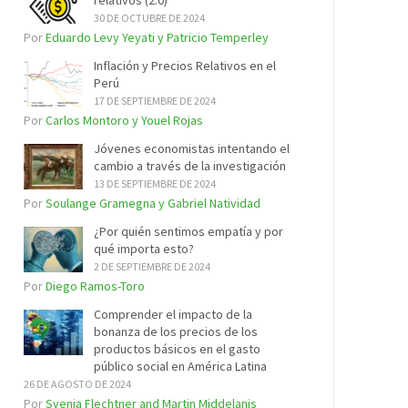
relativos (2.0)
30 DE OCTUBRE DE 2024
Por
Eduardo Levy Yeyati y Patricio Temperley
Inflación y Precios Relativos en el
Perú
17 DE SEPTIEMBRE DE 2024
Por
Carlos Montoro y Youel Rojas
Jóvenes economistas intentando el
cambio a través de la investigación
13 DE SEPTIEMBRE DE 2024
Por
Soulange Gramegna y Gabriel Natividad
¿Por quién sentimos empatía y por
qué importa esto?
2 DE SEPTIEMBRE DE 2024
Por
Diego Ramos-Toro
Comprender el impacto de la
bonanza de los precios de los
productos básicos en el gasto
público social en América Latina
26 DE AGOSTO DE 2024
Por
Svenja Flechtner and Martin Middelanis