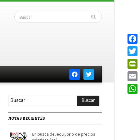
Faceb
Twitte
facebook
twitter
PrintF
Email
Whats
NOTAS RECIENTES
En busca del equilibrio de precios