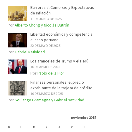
Barreras al Comercio y Expectativas
de Inflación
17 DE JUNIO DE 2025
Por
Alberto Chong y Nicolás Butrón
Libertad económica y competencia:
el caso peruano
22 DE MAYO DE 2025
Por
Gabriel Natividad
Los aranceles de Trump y el Perú
16 DE ABRIL DE 2025
Por
Pablo de la Flor
Finanzas personales: el precio
exorbitante de la tarjeta de crédito
10 DE MARZO DE 2025
Por
Soulange Gramegna y Gabriel Natividad
noviembre 2015
D
L
M
X
J
V
S