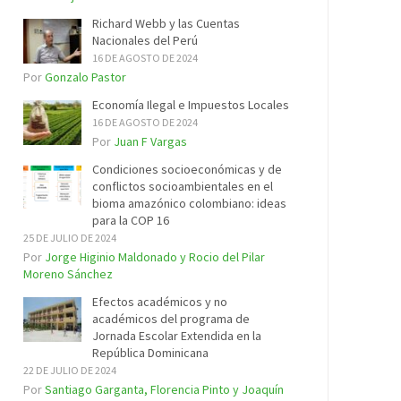
Richard Webb y las Cuentas
Nacionales del Perú
16 DE AGOSTO DE 2024
Por
Gonzalo Pastor
Economía Ilegal e Impuestos Locales
16 DE AGOSTO DE 2024
Por
Juan F Vargas
Condiciones socioeconómicas y de
conflictos socioambientales en el
bioma amazónico colombiano: ideas
para la COP 16
25 DE JULIO DE 2024
Por
Jorge Higinio Maldonado y Rocio del Pilar
Moreno Sánchez
Efectos académicos y no
académicos del programa de
Jornada Escolar Extendida en la
República Dominicana
22 DE JULIO DE 2024
Por
Santiago Garganta, Florencia Pinto y Joaquín