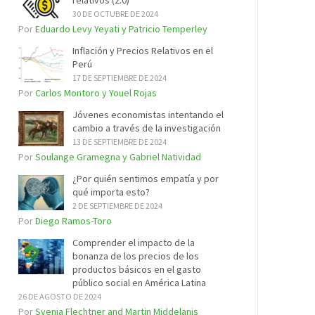
relativos (2.0)
30 DE OCTUBRE DE 2024
Por
Eduardo Levy Yeyati y Patricio Temperley
Inflación y Precios Relativos en el
Perú
17 DE SEPTIEMBRE DE 2024
Por
Carlos Montoro y Youel Rojas
Jóvenes economistas intentando el
cambio a través de la investigación
13 DE SEPTIEMBRE DE 2024
Por
Soulange Gramegna y Gabriel Natividad
¿Por quién sentimos empatía y por
qué importa esto?
2 DE SEPTIEMBRE DE 2024
Por
Diego Ramos-Toro
Comprender el impacto de la
bonanza de los precios de los
productos básicos en el gasto
público social en América Latina
26 DE AGOSTO DE 2024
Por
Svenja Flechtner and Martin Middelanis