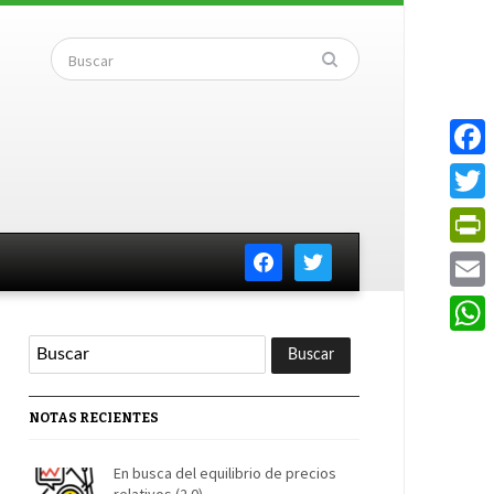
Faceb
Twitte
facebook
twitter
PrintF
Email
Whats
NOTAS RECIENTES
En busca del equilibrio de precios