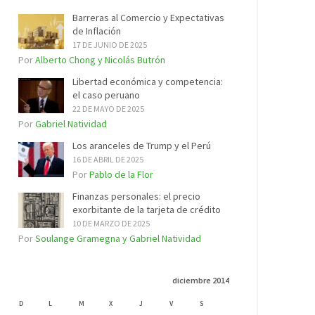
Barreras al Comercio y Expectativas
de Inflación
17 DE JUNIO DE 2025
Por
Alberto Chong y Nicolás Butrón
Libertad económica y competencia:
el caso peruano
22 DE MAYO DE 2025
Por
Gabriel Natividad
Los aranceles de Trump y el Perú
16 DE ABRIL DE 2025
Por
Pablo de la Flor
Finanzas personales: el precio
exorbitante de la tarjeta de crédito
10 DE MARZO DE 2025
Por
Soulange Gramegna y Gabriel Natividad
diciembre 2014
D
L
M
X
J
V
S