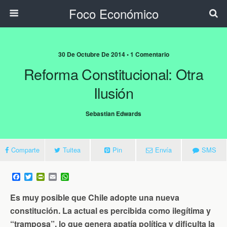
Foco Económico
30 De Octubre De 2014 • 1 Comentario
Reforma Constitucional: Otra
Ilusión
Sebastian Edwards
Comparte
Tuitea
Pin
Envía
SMS
F
T
P
E
W
a
w
r
m
h
c
i
i
a
a
Es muy posible que Chile adopte una nueva
e
t
n
i
t
b
t
t
l
s
constitución. La actual es percibida como ilegítima y
o
e
F
A
“tramposa”, lo que genera apatía política y dificulta la
o
r
r
p