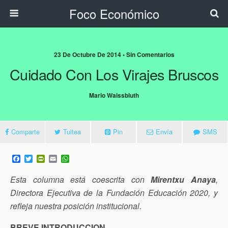
Foco Económico
23 De Octubre De 2014 • Sin Comentarios
Cuidado Con Los Virajes Bruscos
Mario Waissbluth
Comparte
Tuitea
Pin
Envía
SMS
F
T
P
E
W
a
w
r
m
h
c
i
i
a
a
Esta columna está coescrita con
Mirentxu Anaya
,
e
t
n
i
t
b
t
t
l
s
Directora Ejecutiva de la Fundación Educación 2020, y
o
e
F
A
refleja nuestra posición institucional.
o
r
r
p
k
i
p
e
BREVE INTRODUCCION