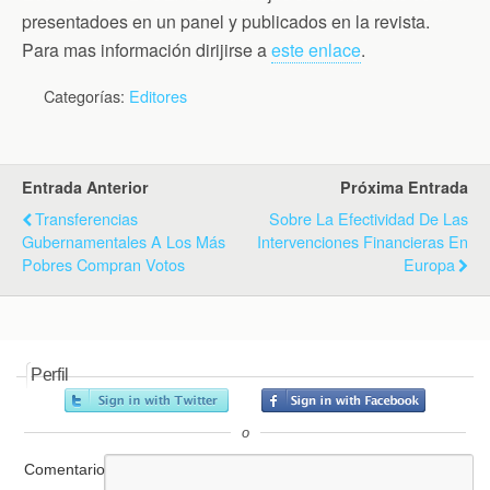
k
i
p
presentadoes en un panel y publicados en la revista.
e
n
Para mas información dirijirse a
este enlace
.
d
l
Categorías:
Editores
y
Entrada Anterior
Próxima Entrada
Transferencias
Sobre La Efectividad De Las
Gubernamentales A Los Más
Intervenciones Financieras En
Pobres Compran Votos
Europa
Perfil
o
Comentario