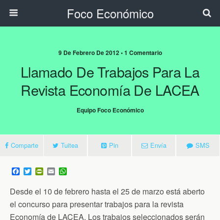
Foco Económico
9 De Febrero De 2012 • 1 Comentario
Llamado De Trabajos Para La
Revista Economía De LACEA
Equipo Foco Económico
Comparte
Tuitea
Pin
Envía
SMS
F
T
P
E
W
a
w
r
m
h
c
i
i
a
a
Desde el 10 de febrero hasta el 25 de marzo está aberto
e
t
n
i
t
b
t
t
l
s
el concurso para presentar trabajos para la revista
o
e
F
A
Economía de LACEA. Los trabajos seleccionados serán
o
r
r
p