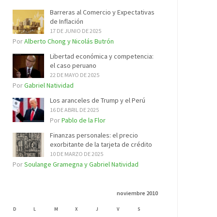
Barreras al Comercio y Expectativas
de Inflación
17 DE JUNIO DE 2025
Por
Alberto Chong y Nicolás Butrón
Libertad económica y competencia:
el caso peruano
22 DE MAYO DE 2025
Por
Gabriel Natividad
Los aranceles de Trump y el Perú
16 DE ABRIL DE 2025
Por
Pablo de la Flor
Finanzas personales: el precio
exorbitante de la tarjeta de crédito
10 DE MARZO DE 2025
Por
Soulange Gramegna y Gabriel Natividad
noviembre 2010
D
L
M
X
J
V
S