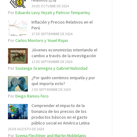
relativos (2.0)
30 DE OCTUBRE DE 2024
Por
Eduardo Levy Yeyati y Patricio Temperley
Inflación y Precios Relativos en el
Perú
17 DE SEPTIEMBRE DE 2024
Por
Carlos Montoro y Youel Rojas
Jóvenes economistas intentando el
cambio a través de la investigación
13 DE SEPTIEMBRE DE 2024
Por
Soulange Gramegna y Gabriel Natividad
¿Por quién sentimos empatía y por
qué importa esto?
2 DE SEPTIEMBRE DE 2024
Por
Diego Ramos-Toro
Comprender el impacto de la
bonanza de los precios de los
productos básicos en el gasto
público social en América Latina
26 DE AGOSTO DE 2024
Por
Svenja Flechtner and Martin Middelanis