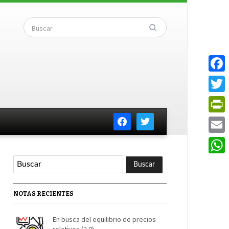
Faceb
Twitte
facebook
twitter
PrintF
Email
Whats
NOTAS RECIENTES
En busca del equilibrio de precios