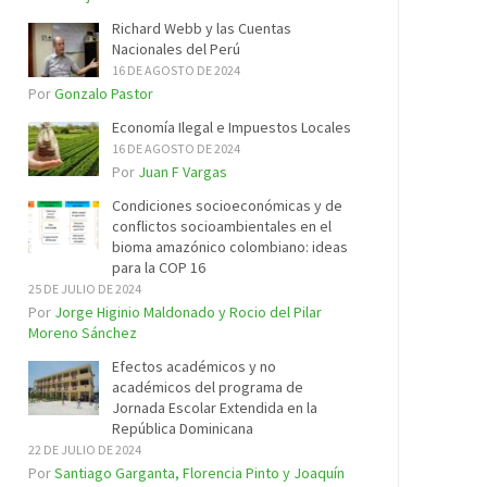
Richard Webb y las Cuentas
Nacionales del Perú
16 DE AGOSTO DE 2024
Por
Gonzalo Pastor
Economía Ilegal e Impuestos Locales
16 DE AGOSTO DE 2024
Por
Juan F Vargas
Condiciones socioeconómicas y de
conflictos socioambientales en el
bioma amazónico colombiano: ideas
para la COP 16
25 DE JULIO DE 2024
Por
Jorge Higinio Maldonado y Rocio del Pilar
Moreno Sánchez
Efectos académicos y no
académicos del programa de
Jornada Escolar Extendida en la
República Dominicana
22 DE JULIO DE 2024
Por
Santiago Garganta, Florencia Pinto y Joaquín