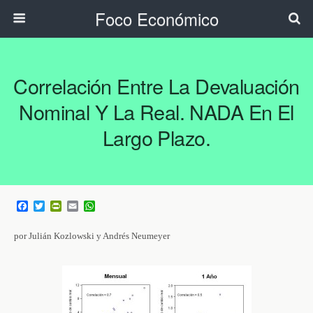
Foco Económico
Correlación Entre La Devaluación
Nominal Y La Real. NADA En El
Largo Plazo.
F
T
P
E
W
a
w
r
m
h
c
i
i
a
a
por Julián Kozlowski y Andrés Neumeyer
e
t
n
i
t
b
t
t
l
s
o
e
F
A
o
r
r
p
k
i
p
e
n