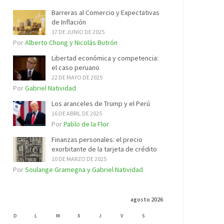
Barreras al Comercio y Expectativas
de Inflación
17 DE JUNIO DE 2025
Por
Alberto Chong y Nicolás Butrón
Libertad económica y competencia:
el caso peruano
22 DE MAYO DE 2025
Por
Gabriel Natividad
Los aranceles de Trump y el Perú
16 DE ABRIL DE 2025
Por
Pablo de la Flor
Finanzas personales: el precio
exorbitante de la tarjeta de crédito
10 DE MARZO DE 2025
Por
Soulange Gramegna y Gabriel Natividad
agosto 2026
D
L
M
X
J
V
S