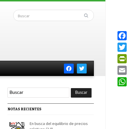
Faceb
Twitte
facebook
twitter
PrintF
Email
Whats
NOTAS RECIENTES
En busca del equilibrio de precios