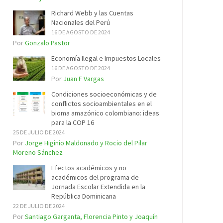
Richard Webb y las Cuentas
Nacionales del Perú
16 DE AGOSTO DE 2024
Por
Gonzalo Pastor
Economía Ilegal e Impuestos Locales
16 DE AGOSTO DE 2024
Por
Juan F Vargas
Condiciones socioeconómicas y de
conflictos socioambientales en el
bioma amazónico colombiano: ideas
para la COP 16
25 DE JULIO DE 2024
Por
Jorge Higinio Maldonado y Rocio del Pilar
Moreno Sánchez
Efectos académicos y no
académicos del programa de
Jornada Escolar Extendida en la
República Dominicana
22 DE JULIO DE 2024
Por
Santiago Garganta, Florencia Pinto y Joaquín