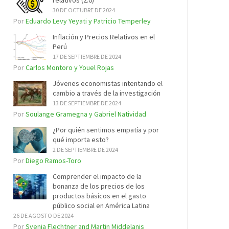
relativos (2.0)
30 DE OCTUBRE DE 2024
Por
Eduardo Levy Yeyati y Patricio Temperley
Inflación y Precios Relativos en el
Perú
17 DE SEPTIEMBRE DE 2024
Por
Carlos Montoro y Youel Rojas
Jóvenes economistas intentando el
cambio a través de la investigación
13 DE SEPTIEMBRE DE 2024
Por
Soulange Gramegna y Gabriel Natividad
¿Por quién sentimos empatía y por
qué importa esto?
2 DE SEPTIEMBRE DE 2024
Por
Diego Ramos-Toro
Comprender el impacto de la
bonanza de los precios de los
productos básicos en el gasto
público social en América Latina
26 DE AGOSTO DE 2024
Por
Svenja Flechtner and Martin Middelanis