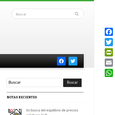
Faceb
Twitte
facebook
twitter
PrintF
Email
Whats
NOTAS RECIENTES
En busca del equilibrio de precios