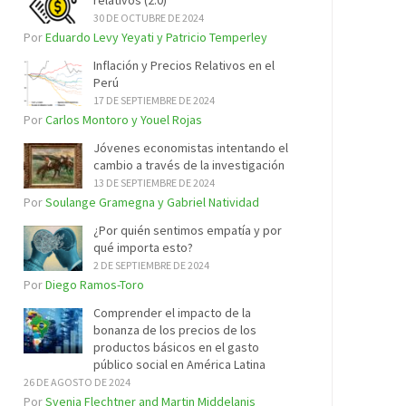
relativos (2.0)
30 DE OCTUBRE DE 2024
Por
Eduardo Levy Yeyati y Patricio Temperley
Inflación y Precios Relativos en el
Perú
17 DE SEPTIEMBRE DE 2024
Por
Carlos Montoro y Youel Rojas
Jóvenes economistas intentando el
cambio a través de la investigación
13 DE SEPTIEMBRE DE 2024
Por
Soulange Gramegna y Gabriel Natividad
¿Por quién sentimos empatía y por
qué importa esto?
2 DE SEPTIEMBRE DE 2024
Por
Diego Ramos-Toro
Comprender el impacto de la
bonanza de los precios de los
productos básicos en el gasto
público social en América Latina
26 DE AGOSTO DE 2024
Por
Svenja Flechtner and Martin Middelanis