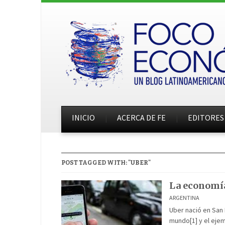
INICIO
ACERCA DE FE
EDITORES
POST TAGGED WITH: "UBER"
La economí
ARGENTINA
Uber nació en San 
mundo[1] y el ejem