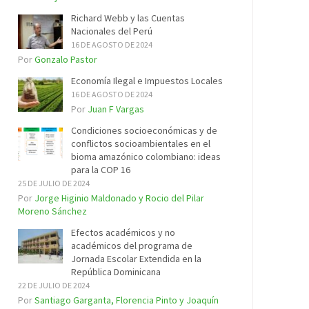
Richard Webb y las Cuentas
Nacionales del Perú
16 DE AGOSTO DE 2024
Por
Gonzalo Pastor
Economía Ilegal e Impuestos Locales
16 DE AGOSTO DE 2024
Por
Juan F Vargas
Condiciones socioeconómicas y de
conflictos socioambientales en el
bioma amazónico colombiano: ideas
para la COP 16
25 DE JULIO DE 2024
Por
Jorge Higinio Maldonado y Rocio del Pilar
Moreno Sánchez
Efectos académicos y no
académicos del programa de
Jornada Escolar Extendida en la
República Dominicana
22 DE JULIO DE 2024
Por
Santiago Garganta, Florencia Pinto y Joaquín