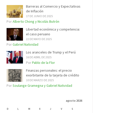
Barreras al Comercio y Expectativas
de Inflación
17 DE JUNIO DE 2025
Por
Alberto Chong y Nicolás Butrón
Libertad económica y competencia:
el caso peruano
22 DE MAYO DE 2025
Por
Gabriel Natividad
Los aranceles de Trump y el Perú
16 DE ABRIL DE 2025
Por
Pablo de la Flor
Finanzas personales: el precio
exorbitante de la tarjeta de crédito
10 DE MARZO DE 2025
Por
Soulange Gramegna y Gabriel Natividad
agosto 2026
D
L
M
X
J
V
S