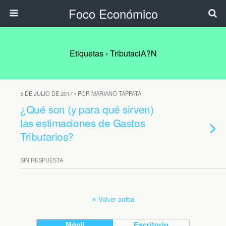
Foco Económico
Etiquetas › TributaciA?n
5 DE JULIO DE 2017 • POR MARIANO TAPPATA
¿Qué son (y para qué sirven)
las estimaciones de Gastos
Tributarios?
SIN RESPUESTA
Volver arriba
Móvil
Escritorio