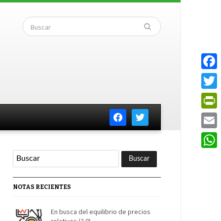
Faceb
Twitte
facebook
twitter
PrintF
Email
Whats
NOTAS RECIENTES
En busca del equilibrio de precios