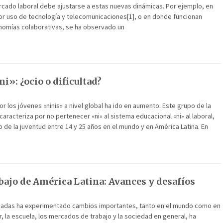
cado laboral debe ajustarse a estas nuevas dinámicas. Por ejemplo, en
r uso de tecnología y telecomunicaciones[1], o en donde funcionan
omías colaborativas, se ha observado un
i»: ¿ocio o dificultad?
r los jóvenes «ninis» a nivel global ha ido en aumento. Este grupo de la
caracteriza por no pertenecer «ni» al sistema educacional «ni» al laboral,
 de la juventud entre 14 y 25 años en el mundo y en América Latina. En
bajo de América Latina: Avances y desafíos
écadas ha experimentado cambios importantes, tanto en el mundo como en
ar, la escuela, los mercados de trabajo y la sociedad en general, ha