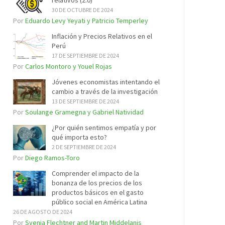
relativos (2.0)
30 DE OCTUBRE DE 2024
Por
Eduardo Levy Yeyati y Patricio Temperley
Inflación y Precios Relativos en el
Perú
17 DE SEPTIEMBRE DE 2024
Por
Carlos Montoro y Youel Rojas
Jóvenes economistas intentando el
cambio a través de la investigación
13 DE SEPTIEMBRE DE 2024
Por
Soulange Gramegna y Gabriel Natividad
¿Por quién sentimos empatía y por
qué importa esto?
2 DE SEPTIEMBRE DE 2024
Por
Diego Ramos-Toro
Comprender el impacto de la
bonanza de los precios de los
productos básicos en el gasto
público social en América Latina
26 DE AGOSTO DE 2024
Por
Svenja Flechtner and Martin Middelanis