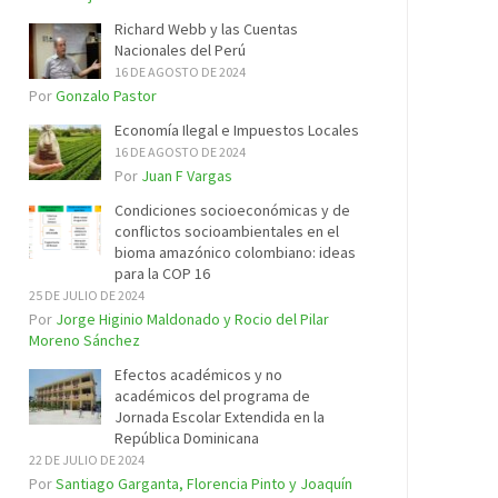
Richard Webb y las Cuentas
Nacionales del Perú
16 DE AGOSTO DE 2024
Por
Gonzalo Pastor
Economía Ilegal e Impuestos Locales
16 DE AGOSTO DE 2024
Por
Juan F Vargas
Condiciones socioeconómicas y de
conflictos socioambientales en el
bioma amazónico colombiano: ideas
para la COP 16
25 DE JULIO DE 2024
Por
Jorge Higinio Maldonado y Rocio del Pilar
Moreno Sánchez
Efectos académicos y no
académicos del programa de
Jornada Escolar Extendida en la
República Dominicana
22 DE JULIO DE 2024
Por
Santiago Garganta, Florencia Pinto y Joaquín