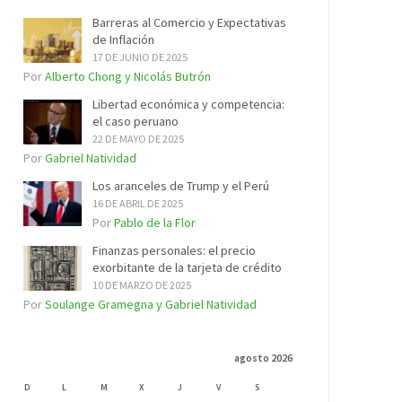
Barreras al Comercio y Expectativas
de Inflación
17 DE JUNIO DE 2025
Por
Alberto Chong y Nicolás Butrón
Libertad económica y competencia:
el caso peruano
22 DE MAYO DE 2025
Por
Gabriel Natividad
Los aranceles de Trump y el Perú
16 DE ABRIL DE 2025
Por
Pablo de la Flor
Finanzas personales: el precio
exorbitante de la tarjeta de crédito
10 DE MARZO DE 2025
Por
Soulange Gramegna y Gabriel Natividad
agosto 2026
D
L
M
X
J
V
S