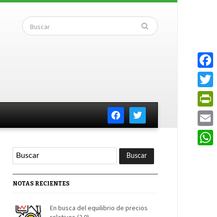
Faceb
Twitte
facebook
twitter
PrintF
Email
Whats
NOTAS RECIENTES
En busca del equilibrio de precios