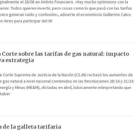
ginalmente el 26/08 en Ámbito Financiero. «Hay mucho optimismo con la
terior. Todos quieren invertir, pero cosas como lo que pasó con las tarifas
ero generan ruido y confusión», advierte el economista Guillermo Calvo.
 Aires para participar del XII
la Corte sobre las tarifas de gas natural: impacto
va estrategia
de Corte Suprema de Justicia de la Nación (CSJN) rechazó los aumentos de
de gas natural a nivel nacional contenidos en las Resoluciones 28/16 y 31/16
Energía y Minas (ME&M), dictadas en abril, básicamente interpretando que
 haber
de la galleta tarifaria