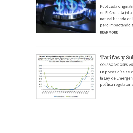
Publicada original
en El Cronista («La
natural basada en 
pero impactando a 
READ MORE
Tarifas y Su
COLABORADORES
,
A
En pocos días se c
la Ley de Emergenc
política regulator