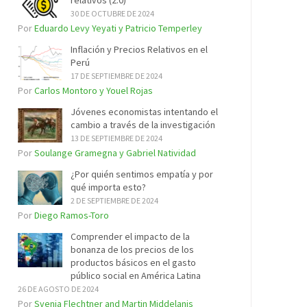
relativos (2.0)
30 DE OCTUBRE DE 2024
Por
Eduardo Levy Yeyati y Patricio Temperley
Inflación y Precios Relativos en el
Perú
17 DE SEPTIEMBRE DE 2024
Por
Carlos Montoro y Youel Rojas
Jóvenes economistas intentando el
cambio a través de la investigación
13 DE SEPTIEMBRE DE 2024
Por
Soulange Gramegna y Gabriel Natividad
¿Por quién sentimos empatía y por
qué importa esto?
2 DE SEPTIEMBRE DE 2024
Por
Diego Ramos-Toro
Comprender el impacto de la
bonanza de los precios de los
productos básicos en el gasto
público social en América Latina
26 DE AGOSTO DE 2024
Por
Svenja Flechtner and Martin Middelanis