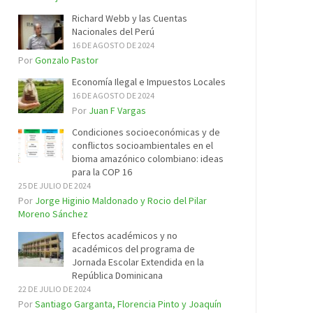
Richard Webb y las Cuentas
Nacionales del Perú
16 DE AGOSTO DE 2024
Por
Gonzalo Pastor
Economía Ilegal e Impuestos Locales
16 DE AGOSTO DE 2024
Por
Juan F Vargas
Condiciones socioeconómicas y de
conflictos socioambientales en el
bioma amazónico colombiano: ideas
para la COP 16
25 DE JULIO DE 2024
Por
Jorge Higinio Maldonado y Rocio del Pilar
Moreno Sánchez
Efectos académicos y no
académicos del programa de
Jornada Escolar Extendida en la
República Dominicana
22 DE JULIO DE 2024
Por
Santiago Garganta, Florencia Pinto y Joaquín