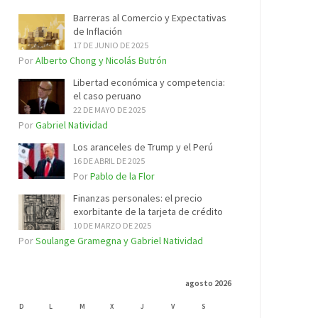
Barreras al Comercio y Expectativas
de Inflación
17 DE JUNIO DE 2025
Por
Alberto Chong y Nicolás Butrón
Libertad económica y competencia:
el caso peruano
22 DE MAYO DE 2025
Por
Gabriel Natividad
Los aranceles de Trump y el Perú
16 DE ABRIL DE 2025
Por
Pablo de la Flor
Finanzas personales: el precio
exorbitante de la tarjeta de crédito
10 DE MARZO DE 2025
Por
Soulange Gramegna y Gabriel Natividad
agosto 2026
D
L
M
X
J
V
S