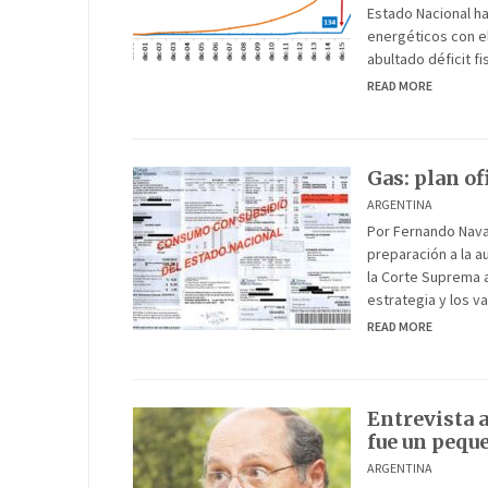
Estado Nacional h
energéticos con el
abultado déficit fi
READ MORE
Gas: plan of
ARGENTINA
Por Fernando Navaj
preparación a la a
la Corte Suprema a
estrategia y los v
READ MORE
Entrevista a
fue un pequ
ARGENTINA