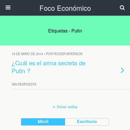
Foco Económico
Etiquetas › Putin
19 DE MAYO DE 2014 • POR ROGER MYERSON
¿Cuál es el arma secreta de
Putin ?
SIN RESPUESTA
Volver arriba
Móvil
Escritorio