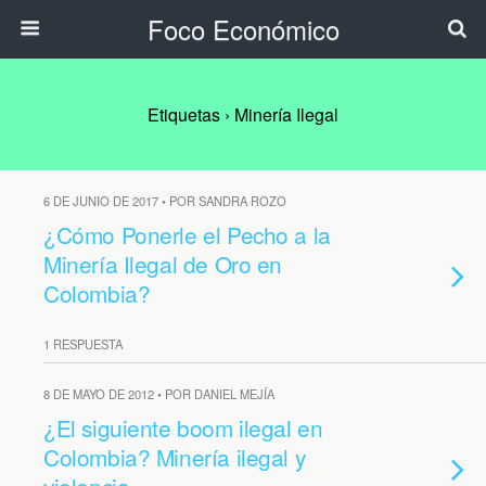
Foco Económico
Etiquetas › Minería Ilegal
6 DE JUNIO DE 2017 • POR SANDRA ROZO
¿Cómo Ponerle el Pecho a la
Minería Ilegal de Oro en
Colombia?
1 RESPUESTA
8 DE MAYO DE 2012 • POR DANIEL MEJÍA
¿El siguiente boom ilegal en
Colombia? Minería ilegal y