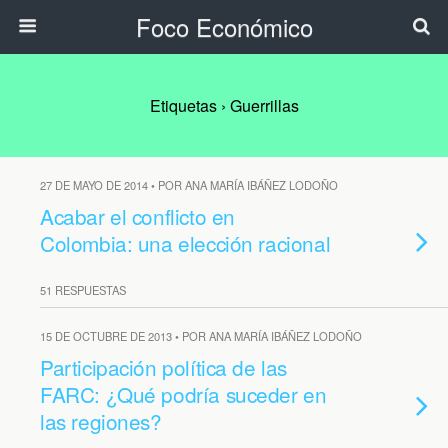
Foco Económico
Etiquetas › Guerrillas
27 DE MAYO DE 2014 • POR ANA MARÍA IBÁÑEZ LODOÑO
Acabar el conflicto en
Colombia: una elección racional
51 RESPUESTAS
15 DE OCTUBRE DE 2013 • POR ANA MARÍA IBÁÑEZ LODOÑO
Participación política de las
FARC: ¿Qué podría suceder en
las regiones?