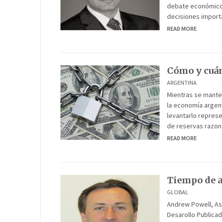
debate económico 
decisiones import
READ MORE
Cómo y cuán
ARGENTINA
Mientras se manten
la economía argen
levantarlo represe
de reservas razona
READ MORE
Tiempo de a
GLOBAL
Andrew Powell, Ase
Desarollo Publicad