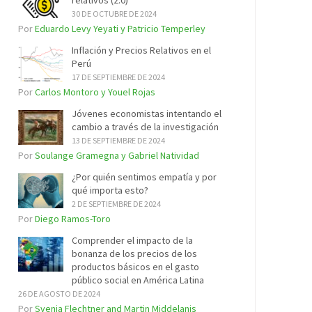
relativos (2.0)
30 DE OCTUBRE DE 2024
Por
Eduardo Levy Yeyati y Patricio Temperley
Inflación y Precios Relativos en el
Perú
17 DE SEPTIEMBRE DE 2024
Por
Carlos Montoro y Youel Rojas
Jóvenes economistas intentando el
cambio a través de la investigación
13 DE SEPTIEMBRE DE 2024
Por
Soulange Gramegna y Gabriel Natividad
¿Por quién sentimos empatía y por
qué importa esto?
2 DE SEPTIEMBRE DE 2024
Por
Diego Ramos-Toro
Comprender el impacto de la
bonanza de los precios de los
productos básicos en el gasto
público social en América Latina
26 DE AGOSTO DE 2024
Por
Svenja Flechtner and Martin Middelanis