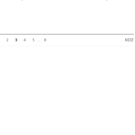
2
3
4
5
…
8
NEXT