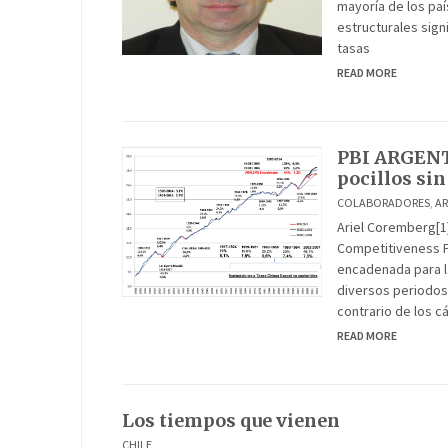
mayoría de los paí
estructurales sign
tasas
READ MORE
PBI ARGENTI
pocillos s
COLABORADORES
,
A
Ariel Coremberg[1
Competitiveness P
encadenada para l
diversos periodos 
contrario de los c
READ MORE
Los tiempos que vienen
CHILE