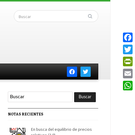
Faceb
Twitte
facebook
twitter
PrintF
Email
Whats
NOTAS RECIENTES
En busca del equilibrio de precios