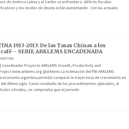
ses de América Latina y el Caribe se enfrentan a déficits fiscales
ificativos y los niveles de deuda están aumentando. Con las actuales
NA 1913-2013: De las Tasas Chinas a los
in café – SERIE ARKLEMS ENCADENADA
RGENTINA
] Coordinador Proyecto ARKLEMS Growth, Productivity and
roject www.arklems.org @arklems La estimación del PBI ARKLEMS
a economía argentina permitió comparar la trayectoria de crecimiento en
del último siglo. Como resultado de los procedimientos aplicados, al
álculos oficiales, se comprueba que el periodo