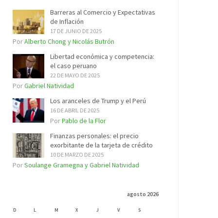
Barreras al Comercio y Expectativas
de Inflación
17 DE JUNIO DE 2025
Por
Alberto Chong y Nicolás Butrón
Libertad económica y competencia:
el caso peruano
22 DE MAYO DE 2025
Por
Gabriel Natividad
Los aranceles de Trump y el Perú
16 DE ABRIL DE 2025
Por
Pablo de la Flor
Finanzas personales: el precio
exorbitante de la tarjeta de crédito
10 DE MARZO DE 2025
Por
Soulange Gramegna y Gabriel Natividad
agosto 2026
D
L
M
X
J
V
S