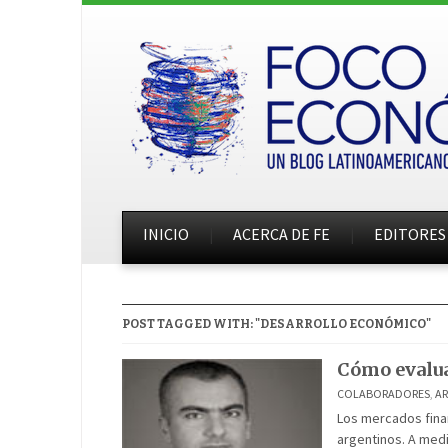
INICIO
ACERCA DE FE
EDITORES
POST TAGGED WITH: "DESARROLLO ECONÓMICO"
Cómo evalua
COLABORADORES
,
A
Los mercados fina
argentinos. A med