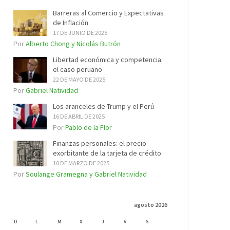
Barreras al Comercio y Expectativas
de Inflación
17 DE JUNIO DE 2025
Por
Alberto Chong y Nicolás Butrón
Libertad económica y competencia:
el caso peruano
22 DE MAYO DE 2025
Por
Gabriel Natividad
Los aranceles de Trump y el Perú
16 DE ABRIL DE 2025
Por
Pablo de la Flor
Finanzas personales: el precio
exorbitante de la tarjeta de crédito
10 DE MARZO DE 2025
Por
Soulange Gramegna y Gabriel Natividad
agosto 2026
D
L
M
X
J
V
S