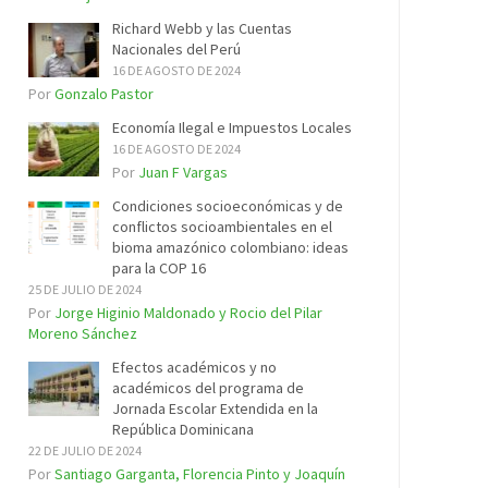
Richard Webb y las Cuentas
Nacionales del Perú
16 DE AGOSTO DE 2024
Por
Gonzalo Pastor
Economía Ilegal e Impuestos Locales
16 DE AGOSTO DE 2024
Por
Juan F Vargas
Condiciones socioeconómicas y de
conflictos socioambientales en el
bioma amazónico colombiano: ideas
para la COP 16
25 DE JULIO DE 2024
Por
Jorge Higinio Maldonado y Rocio del Pilar
Moreno Sánchez
Efectos académicos y no
académicos del programa de
Jornada Escolar Extendida en la
República Dominicana
22 DE JULIO DE 2024
Por
Santiago Garganta, Florencia Pinto y Joaquín