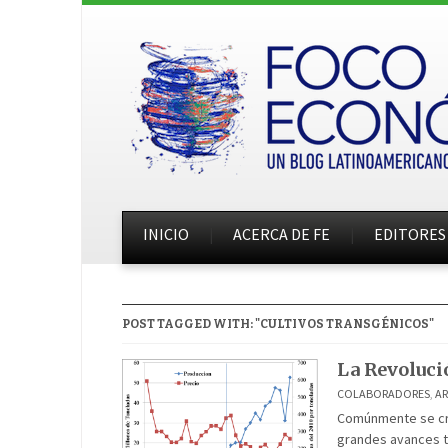
INICIO
ACERCA DE FE
EDITORES
POST TAGGED WITH: "CULTIVOS TRANSGÉNICOS"
La Revoluci
COLABORADORES
,
A
Comúnmente se cree
grandes avances t