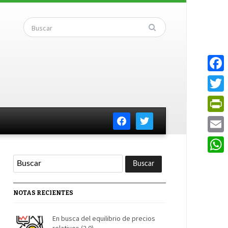
Faceb
Twitte
facebook
twitter
PrintF
Email
Whats
NOTAS RECIENTES
En busca del equilibrio de precios