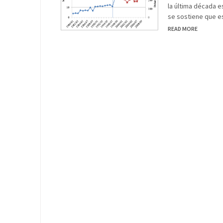
la última década e
se sostiene que e
READ MORE