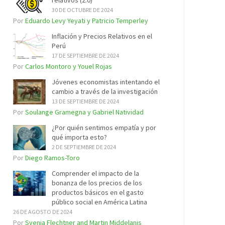
relativos (2.0)
30 DE OCTUBRE DE 2024
Por
Eduardo Levy Yeyati y Patricio Temperley
Inflación y Precios Relativos en el
Perú
17 DE SEPTIEMBRE DE 2024
Por
Carlos Montoro y Youel Rojas
Jóvenes economistas intentando el
cambio a través de la investigación
13 DE SEPTIEMBRE DE 2024
Por
Soulange Gramegna y Gabriel Natividad
¿Por quién sentimos empatía y por
qué importa esto?
2 DE SEPTIEMBRE DE 2024
Por
Diego Ramos-Toro
Comprender el impacto de la
bonanza de los precios de los
productos básicos en el gasto
público social en América Latina
26 DE AGOSTO DE 2024
Por
Svenja Flechtner and Martin Middelanis