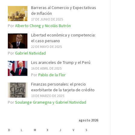
Barreras al Comercio y Expectativas
de Inflación
17 DE JUNIO DE 2025
Por
Alberto Chong y Nicolás Butrón
Libertad económica y competencia:
el caso peruano
22 DE MAYO DE 2025
Por
Gabriel Natividad
Los aranceles de Trump y el Perú
16 DE ABRIL DE 2025
Por
Pablo de la Flor
Finanzas personales: el precio
exorbitante de la tarjeta de crédito
10 DE MARZO DE 2025
Por
Soulange Gramegna y Gabriel Natividad
agosto 2026
D
L
M
X
J
V
S