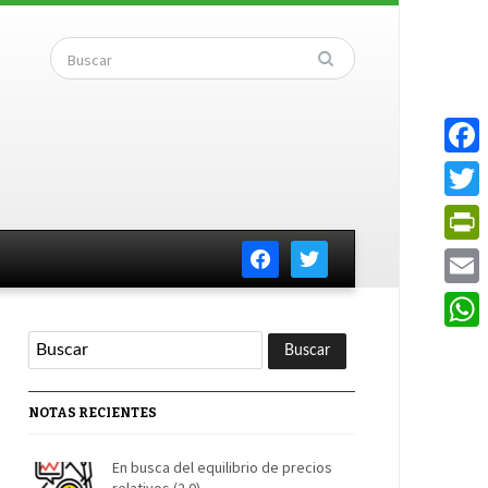
Faceb
Twitte
facebook
twitter
PrintF
Email
Whats
NOTAS RECIENTES
En busca del equilibrio de precios