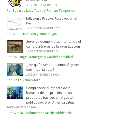
relativos (2.0)
30 DE OCTUBRE DE 2024
Por
Eduardo Levy Yeyati y Patricio Temperley
Inflación y Precios Relativos en el
Perú
17 DE SEPTIEMBRE DE 2024
Por
Carlos Montoro y Youel Rojas
Jóvenes economistas intentando el
cambio a través de la investigación
13 DE SEPTIEMBRE DE 2024
Por
Soulange Gramegna y Gabriel Natividad
¿Por quién sentimos empatía y por
qué importa esto?
2 DE SEPTIEMBRE DE 2024
Por
Diego Ramos-Toro
Comprender el impacto de la
bonanza de los precios de los
productos básicos en el gasto
público social en América Latina
26 DE AGOSTO DE 2024
Por
Svenja Flechtner and Martin Middelanis