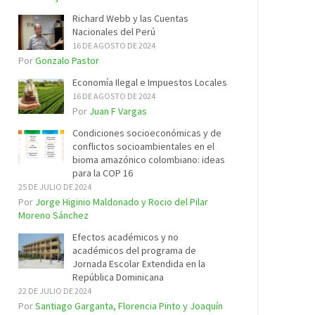
Richard Webb y las Cuentas
Nacionales del Perú
16 DE AGOSTO DE 2024
Por
Gonzalo Pastor
Economía Ilegal e Impuestos Locales
16 DE AGOSTO DE 2024
Por
Juan F Vargas
Condiciones socioeconómicas y de
conflictos socioambientales en el
bioma amazónico colombiano: ideas
para la COP 16
25 DE JULIO DE 2024
Por
Jorge Higinio Maldonado y Rocio del Pilar
Moreno Sánchez
Efectos académicos y no
académicos del programa de
Jornada Escolar Extendida en la
República Dominicana
22 DE JULIO DE 2024
Por
Santiago Garganta, Florencia Pinto y Joaquín