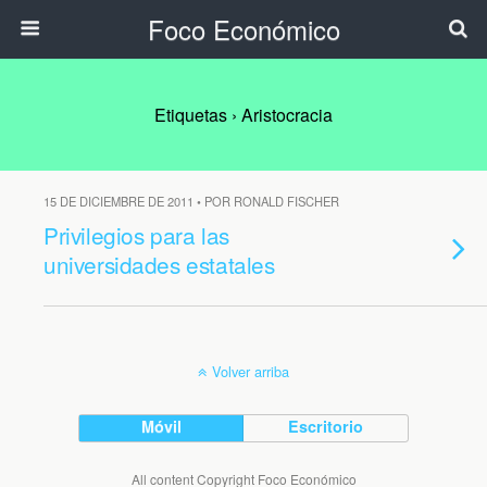
Foco Económico
Etiquetas › Aristocracia
15 DE DICIEMBRE DE 2011 • POR RONALD FISCHER
Privilegios para las
universidades estatales
Volver arriba
Móvil
Escritorio
All content Copyright Foco Económico