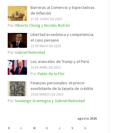
Barreras al Comercio y Expectativas
de Inflación
17 DE JUNIO DE 2025
Por
Alberto Chong y Nicolás Butrón
Libertad económica y competencia:
el caso peruano
22 DE MAYO DE 2025
Por
Gabriel Natividad
Los aranceles de Trump y el Perú
16 DE ABRIL DE 2025
Por
Pablo de la Flor
Finanzas personales: el precio
exorbitante de la tarjeta de crédito
10 DE MARZO DE 2025
Por
Soulange Gramegna y Gabriel Natividad
agosto 2026
D
L
M
X
J
V
S