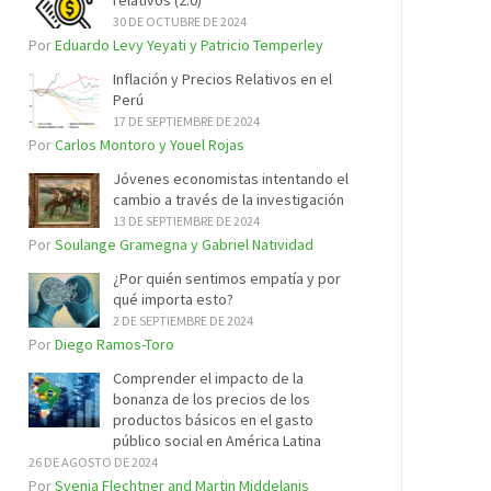
relativos (2.0)
30 DE OCTUBRE DE 2024
Por
Eduardo Levy Yeyati y Patricio Temperley
Inflación y Precios Relativos en el
Perú
17 DE SEPTIEMBRE DE 2024
Por
Carlos Montoro y Youel Rojas
Jóvenes economistas intentando el
cambio a través de la investigación
13 DE SEPTIEMBRE DE 2024
Por
Soulange Gramegna y Gabriel Natividad
¿Por quién sentimos empatía y por
qué importa esto?
2 DE SEPTIEMBRE DE 2024
Por
Diego Ramos-Toro
Comprender el impacto de la
bonanza de los precios de los
productos básicos en el gasto
público social en América Latina
26 DE AGOSTO DE 2024
Por
Svenja Flechtner and Martin Middelanis