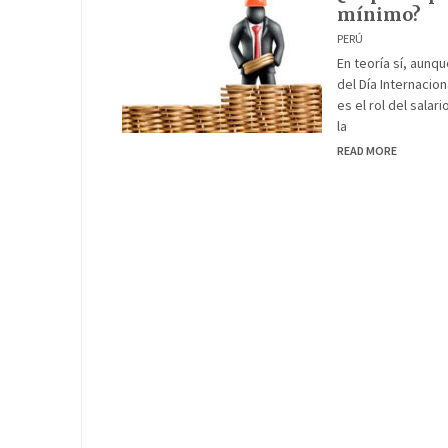
mínimo?
PERÚ
En teoría sí, aunqu
del Día Internacion
es el rol del salar
la
READ MORE