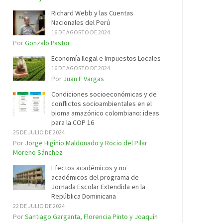
Richard Webb y las Cuentas
Nacionales del Perú
16 DE AGOSTO DE 2024
Por
Gonzalo Pastor
Economía Ilegal e Impuestos Locales
16 DE AGOSTO DE 2024
Por
Juan F Vargas
Condiciones socioeconómicas y de
conflictos socioambientales en el
bioma amazónico colombiano: ideas
para la COP 16
25 DE JULIO DE 2024
Por
Jorge Higinio Maldonado y Rocio del Pilar
Moreno Sánchez
Efectos académicos y no
académicos del programa de
Jornada Escolar Extendida en la
República Dominicana
22 DE JULIO DE 2024
Por
Santiago Garganta, Florencia Pinto y Joaquín