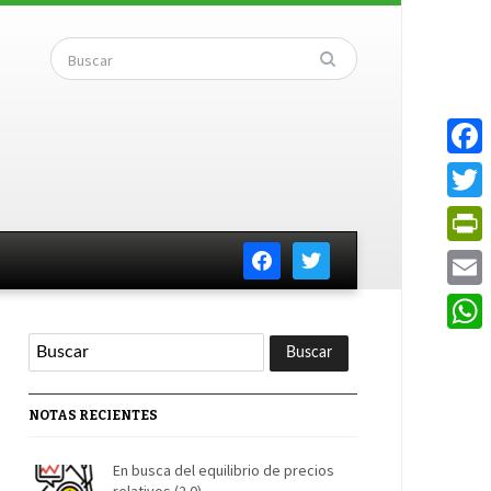
Faceb
Twitte
facebook
twitter
PrintF
Email
Whats
NOTAS RECIENTES
En busca del equilibrio de precios