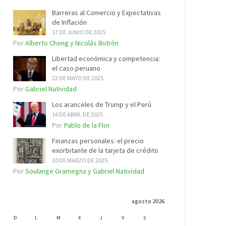
Barreras al Comercio y Expectativas
de Inflación
17 DE JUNIO DE 2025
Por
Alberto Chong y Nicolás Butrón
Libertad económica y competencia:
el caso peruano
22 DE MAYO DE 2025
Por
Gabriel Natividad
Los aranceles de Trump y el Perú
16 DE ABRIL DE 2025
Por
Pablo de la Flor
Finanzas personales: el precio
exorbitante de la tarjeta de crédito
10 DE MARZO DE 2025
Por
Soulange Gramegna y Gabriel Natividad
agosto 2026
D
L
M
X
J
V
S