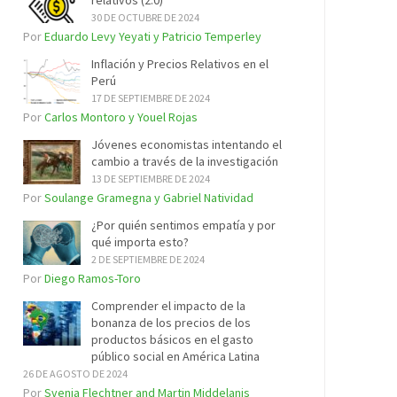
relativos (2.0)
30 DE OCTUBRE DE 2024
Por
Eduardo Levy Yeyati y Patricio Temperley
Inflación y Precios Relativos en el
Perú
17 DE SEPTIEMBRE DE 2024
Por
Carlos Montoro y Youel Rojas
Jóvenes economistas intentando el
cambio a través de la investigación
13 DE SEPTIEMBRE DE 2024
Por
Soulange Gramegna y Gabriel Natividad
¿Por quién sentimos empatía y por
qué importa esto?
2 DE SEPTIEMBRE DE 2024
Por
Diego Ramos-Toro
Comprender el impacto de la
bonanza de los precios de los
productos básicos en el gasto
público social en América Latina
26 DE AGOSTO DE 2024
Por
Svenja Flechtner and Martin Middelanis