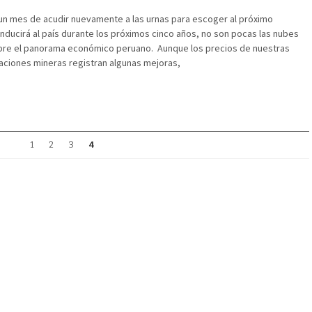
n mes de acudir nuevamente a las urnas para escoger al próximo
ducirá al país durante los próximos cinco años, no son pocas las nubes
bre el panorama económico peruano. Aunque los precios de nuestras
aciones mineras registran algunas mejoras,
1
2
3
4