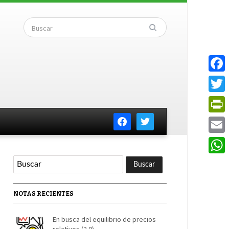
Faceb
Twitte
facebook
twitter
PrintF
Email
Whats
NOTAS RECIENTES
En busca del equilibrio de precios