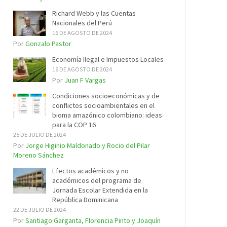
Richard Webb y las Cuentas
Nacionales del Perú
16 DE AGOSTO DE 2024
Por
Gonzalo Pastor
Economía Ilegal e Impuestos Locales
16 DE AGOSTO DE 2024
Por
Juan F Vargas
Condiciones socioeconómicas y de
conflictos socioambientales en el
bioma amazónico colombiano: ideas
para la COP 16
25 DE JULIO DE 2024
Por
Jorge Higinio Maldonado y Rocio del Pilar
Moreno Sánchez
Efectos académicos y no
académicos del programa de
Jornada Escolar Extendida en la
República Dominicana
22 DE JULIO DE 2024
Por
Santiago Garganta, Florencia Pinto y Joaquín