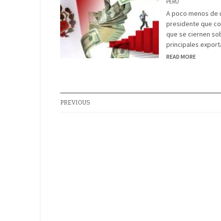
PERÚ
A poco menos de u
presidente que con
que se ciernen so
principales export
READ MORE
PREVIOUS