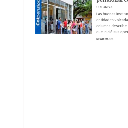
COLOMBIA
Las buenas institu
entidades volcadas
columna describe l
que inició sus op
READ MORE