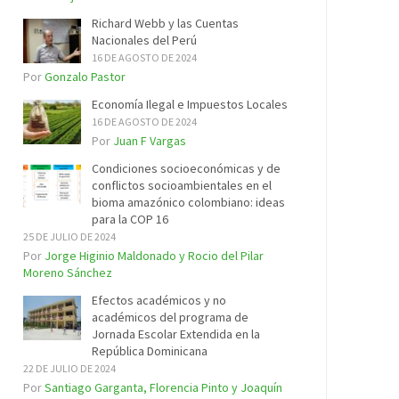
Richard Webb y las Cuentas
Nacionales del Perú
16 DE AGOSTO DE 2024
Por
Gonzalo Pastor
Economía Ilegal e Impuestos Locales
16 DE AGOSTO DE 2024
Por
Juan F Vargas
Condiciones socioeconómicas y de
conflictos socioambientales en el
bioma amazónico colombiano: ideas
para la COP 16
25 DE JULIO DE 2024
Por
Jorge Higinio Maldonado y Rocio del Pilar
Moreno Sánchez
Efectos académicos y no
académicos del programa de
Jornada Escolar Extendida en la
República Dominicana
22 DE JULIO DE 2024
Por
Santiago Garganta, Florencia Pinto y Joaquín