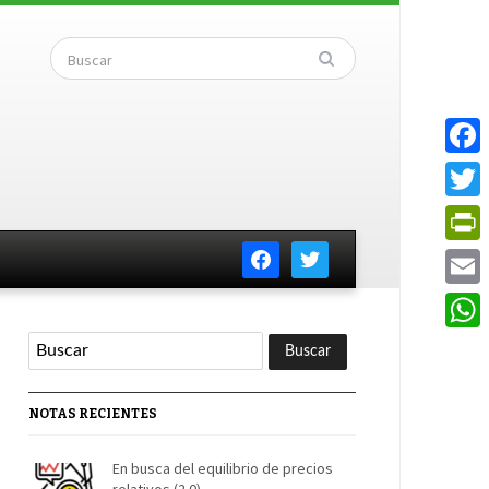
Faceb
Twitte
facebook
twitter
PrintF
Email
Whats
NOTAS RECIENTES
En busca del equilibrio de precios