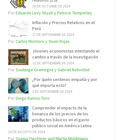
relativos (2.0)
30 DE OCTUBRE DE 2024
Por
Eduardo Levy Yeyati y Patricio Temperley
Inflación y Precios Relativos en el
Perú
17 DE SEPTIEMBRE DE 2024
Por
Carlos Montoro y Youel Rojas
Jóvenes economistas intentando el
cambio a través de la investigación
13 DE SEPTIEMBRE DE 2024
Por
Soulange Gramegna y Gabriel Natividad
¿Por quién sentimos empatía y por
qué importa esto?
2 DE SEPTIEMBRE DE 2024
Por
Diego Ramos-Toro
Comprender el impacto de la
bonanza de los precios de los
productos básicos en el gasto
público social en América Latina
26 DE AGOSTO DE 2024
Por
Svenja Flechtner and Martin Middelanis