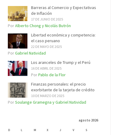
Barreras al Comercio y Expectativas
de Inflación
17 DE JUNIO DE 2025
Por
Alberto Chong y Nicolás Butrón
Libertad económica y competencia:
el caso peruano
22 DE MAYO DE 2025
Por
Gabriel Natividad
Los aranceles de Trump y el Perú
16 DE ABRIL DE 2025
Por
Pablo de la Flor
Finanzas personales: el precio
exorbitante de la tarjeta de crédito
10 DE MARZO DE 2025
Por
Soulange Gramegna y Gabriel Natividad
agosto 2026
D
L
M
X
J
V
S