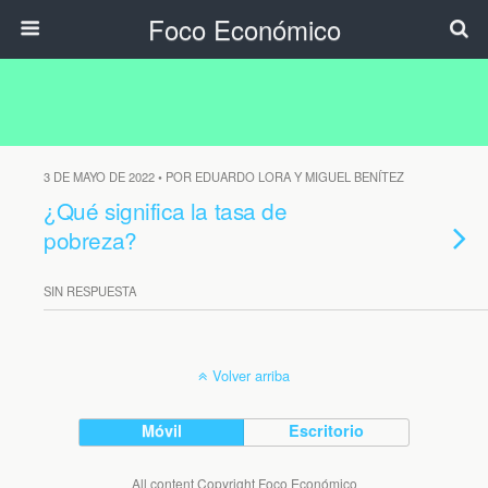
Foco Económico
3 DE MAYO DE 2022 • POR EDUARDO LORA Y MIGUEL BENÍTEZ
¿Qué significa la tasa de
pobreza?
SIN RESPUESTA
Volver arriba
Móvil
Escritorio
All content Copyright Foco Económico