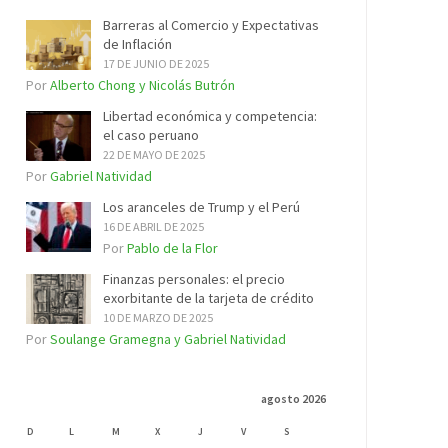
Barreras al Comercio y Expectativas
de Inflación
17 DE JUNIO DE 2025
Por
Alberto Chong y Nicolás Butrón
Libertad económica y competencia:
el caso peruano
22 DE MAYO DE 2025
Por
Gabriel Natividad
Los aranceles de Trump y el Perú
16 DE ABRIL DE 2025
Por
Pablo de la Flor
Finanzas personales: el precio
exorbitante de la tarjeta de crédito
10 DE MARZO DE 2025
Por
Soulange Gramegna y Gabriel Natividad
agosto 2026
D
L
M
X
J
V
S