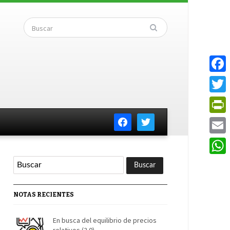
Faceb
Twitte
facebook
twitter
PrintF
Email
Whats
NOTAS RECIENTES
En busca del equilibrio de precios