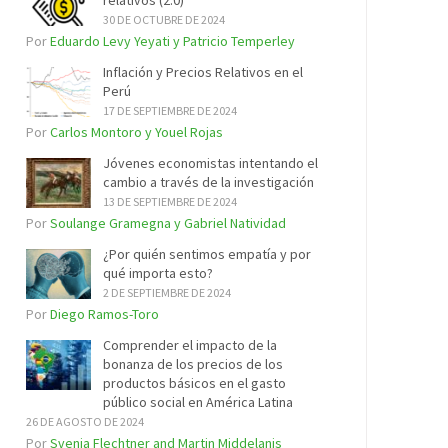
relativos (2.0)
30 DE OCTUBRE DE 2024
Por
Eduardo Levy Yeyati y Patricio Temperley
Inflación y Precios Relativos en el
Perú
17 DE SEPTIEMBRE DE 2024
Por
Carlos Montoro y Youel Rojas
Jóvenes economistas intentando el
cambio a través de la investigación
13 DE SEPTIEMBRE DE 2024
Por
Soulange Gramegna y Gabriel Natividad
¿Por quién sentimos empatía y por
qué importa esto?
2 DE SEPTIEMBRE DE 2024
Por
Diego Ramos-Toro
Comprender el impacto de la
bonanza de los precios de los
productos básicos en el gasto
público social en América Latina
26 DE AGOSTO DE 2024
Por
Svenja Flechtner and Martin Middelanis