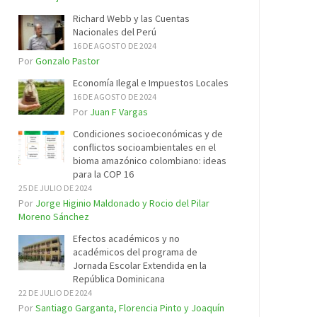
Richard Webb y las Cuentas
Nacionales del Perú
16 DE AGOSTO DE 2024
Por
Gonzalo Pastor
Economía Ilegal e Impuestos Locales
16 DE AGOSTO DE 2024
Por
Juan F Vargas
Condiciones socioeconómicas y de
conflictos socioambientales en el
bioma amazónico colombiano: ideas
para la COP 16
25 DE JULIO DE 2024
Por
Jorge Higinio Maldonado y Rocio del Pilar
Moreno Sánchez
Efectos académicos y no
académicos del programa de
Jornada Escolar Extendida en la
República Dominicana
22 DE JULIO DE 2024
Por
Santiago Garganta, Florencia Pinto y Joaquín