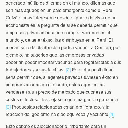
generado múltiples dilemas en el mundo, dilemas que
k
i
p
e
son más agudos en un país emergente como el Perú.
n
d
Quizá el más interesante desde el punto de vista de un
l
economista es la pregunta de si se debería permitir que
y
empresas privadas busquen comprar vacunas en el
mundo y, de tener éxito, las distribuyan en el Perú. El
mecanismo de distribución podría variar. La Confiep, por
ejemplo, ha sugerido que las empresas privadas
deberían poder importar vacunas para regalarselas a sus
trabajadores y a sus familias.
[2]
Pero otra posibilidad
sería permitir que, si agentes privados tuviesen éxito en
comprar vacunas en el mundo, estos agentes las
vendiesen a un precio de mercado que cubriese sus
costos e, incluso, les dejase algún margen de ganancia.
[3]
Propuestas relacionadas están proliferando, y la
reacción del gobierno ha sido equívoca y vacilante.
[4]
Este debate es aleccionador e importante para un