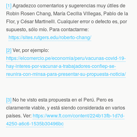
[1]
Agradezco comentarios y sugerencias muy útiles de
Robin Rosen Chang, María Cecilia Villegas, Pablo de la
Flor, y César Martinelli. Cualquier error o defecto es, por
supuesto, sólo mío. Para contactarme:
https://sites.rutgers.edu/roberto-chang/
[2]
Ver, por ejemplo:
https://elcomercio.pe/economia/peru/vacunas-covid-19-
hay-interes-por-vacunar-a-trabajadores-confiep-se-
reunira-con-minsa-para-presentar-su-propuesta-noticia/
[3]
No he visto esta propuesta en el Perú. Pero es
claramente viable, y está siendo considerada en varios
países. Ver:
https://www.ft.com/content/224b13fb-1d7d-
4250-a6c6-1535b30496bc