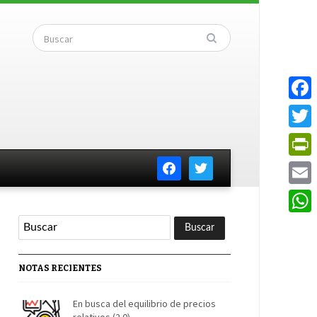
Faceb
Twitte
facebook
twitter
PrintF
Email
Whats
NOTAS RECIENTES
En busca del equilibrio de precios