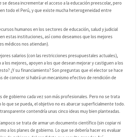
e se desea incrementar el acceso a la educación preescolar, pero
 en todo el Perú, y que existe mucha heterogeneidad entre
recursos humanos en los sectores de educación, salud y judicial
en estas instituciones, así como deseamos que los mejores
es médicos nos atiendan).
ores salarios (con las restricciones presupuestales actuales),
n a los mejores, apoyen a los que desean mejorar y castiguen a los
esto? ¿Y su financiamiento? Son preguntas que el elector se hace
más de conocer si habrá un mecanismo efectivo de rendición de
s de gobierno cada vez son más profesionales. Pero no se trata
o lo que se pueda, el objetivo no es abarcar superficialmente todo.
 transparente contendría unas cinco ideas muy bien planteadas.
sTampoco se trata de armar un documento científico (sin copiar ni
ismo a los planes de gobierno. Lo que se debería hacer es evaluar