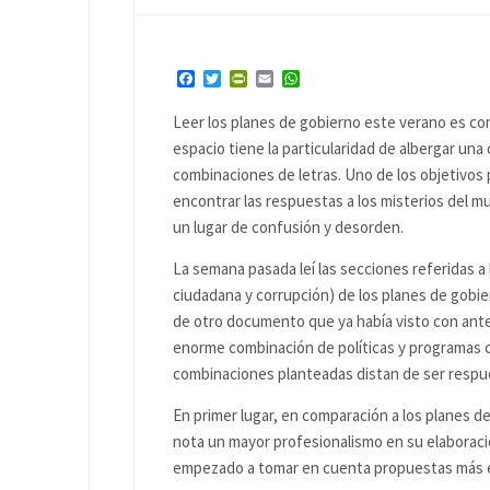
Facebook
Twitter
PrintFriendly
Email
WhatsApp
Leer los planes de gobierno este verano es com
espacio tiene la particularidad de albergar una 
combinaciones de letras. Uno de los objetivos po
encontrar las respuestas a los misterios del mu
un lugar de confusión y desorden.
La semana pasada leí las secciones referidas a 
ciudadana y corrupción) de los planes de gobier
de otro documento que ya había visto con anter
enorme combinación de políticas y programas co
combinaciones planteadas distan de ser respue
En primer lugar, en comparación a los planes d
nota un mayor profesionalismo en su elaboraci
empezado a tomar en cuenta propuestas más 