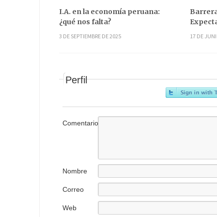
I.A. en la economía peruana:
Barrera
¿qué nos falta?
Expecta
3 DE SEPTIEMBRE DE 2025
17 DE JUNI
Perfil
Comentario
Nombre
Correo
electrónico
Web