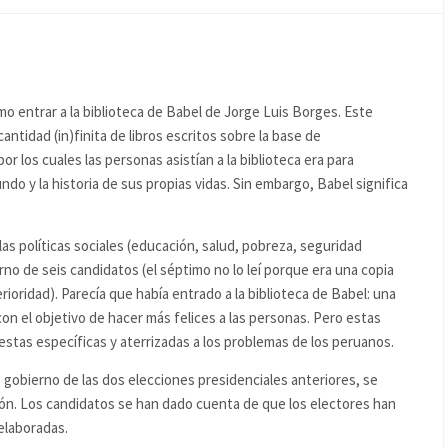
o entrar a la biblioteca de Babel de Jorge Luis Borges. Este
cantidad (in)finita de libros escritos sobre la base de
r los cuales las personas asistían a la biblioteca era para
ndo y la historia de sus propias vidas. Sin embargo, Babel significa
las políticas sociales (educación, salud, pobreza, seguridad
no de seis candidatos (el séptimo no lo leí porque era una copia
ioridad). Parecía que había entrado a la biblioteca de Babel: una
n el objetivo de hacer más felices a las personas. Pero estas
stas específicas y aterrizadas a los problemas de los peruanos.
e gobierno de las dos elecciones presidenciales anteriores, se
ón. Los candidatos se han dado cuenta de que los electores han
elaboradas.