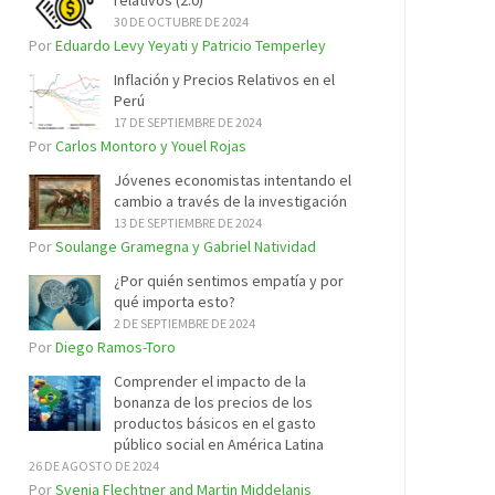
relativos (2.0)
30 DE OCTUBRE DE 2024
Por
Eduardo Levy Yeyati y Patricio Temperley
Inflación y Precios Relativos en el
Perú
17 DE SEPTIEMBRE DE 2024
Por
Carlos Montoro y Youel Rojas
Jóvenes economistas intentando el
cambio a través de la investigación
13 DE SEPTIEMBRE DE 2024
Por
Soulange Gramegna y Gabriel Natividad
¿Por quién sentimos empatía y por
qué importa esto?
2 DE SEPTIEMBRE DE 2024
Por
Diego Ramos-Toro
Comprender el impacto de la
bonanza de los precios de los
productos básicos en el gasto
público social en América Latina
26 DE AGOSTO DE 2024
Por
Svenja Flechtner and Martin Middelanis