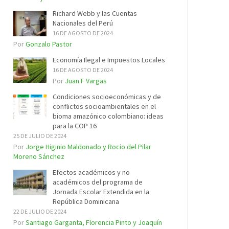
Richard Webb y las Cuentas
Nacionales del Perú
16 DE AGOSTO DE 2024
Por
Gonzalo Pastor
Economía Ilegal e Impuestos Locales
16 DE AGOSTO DE 2024
Por
Juan F Vargas
Condiciones socioeconómicas y de
conflictos socioambientales en el
bioma amazónico colombiano: ideas
para la COP 16
25 DE JULIO DE 2024
Por
Jorge Higinio Maldonado y Rocio del Pilar
Moreno Sánchez
Efectos académicos y no
académicos del programa de
Jornada Escolar Extendida en la
República Dominicana
22 DE JULIO DE 2024
Por
Santiago Garganta, Florencia Pinto y Joaquín