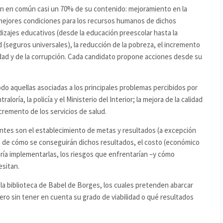
en en común casi un 70% de su contenido: mejoramiento en la
y mejores condiciones para los recursos humanos de dichos
izajes educativos (desde la educación preescolar hasta la
ud (seguros universales), la reducción de la pobreza, el incremento
ridad y de la corrupción. Cada candidato propone acciones desde su
odo aquellas asociadas a los principales problemas percibidos por
raloría, la policía y el Ministerio del Interior; la mejora de la calidad
ncremento de los servicios de salud.
entes son el establecimiento de metas y resultados (a excepción
os de cómo se conseguirán dichos resultados, el costo (económico
aría implementarlas, los riesgos que enfrentarían –y cómo
esitan.
la biblioteca de Babel de Borges, los cuales pretenden abarcar
pero sin tener en cuenta su grado de viabilidad o qué resultados