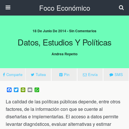
Foco Económico
18 De Junio De 2014 • Sin Comentarios
Datos, Estudios Y Políticas
Andrea Repetto
Comparte
Tuitea
Pin
Envía
SMS
F
T
P
E
W
a
w
r
m
h
c
i
i
a
a
La calidad de las políticas públicas depende, entre otros
e
t
n
i
t
b
t
t
l
s
factores, de la información con que se cuente al
o
e
F
A
diseñarlas e implementarlas. El acceso a datos permite
o
r
r
p
k
i
p
levantar diagnósticos, evaluar alternativas y estimar
e